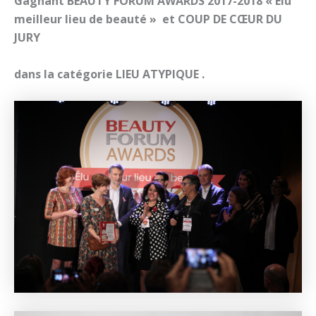
Gagnant BEAUTY FORUM AWARDS 2017-2018 « Élu
meilleur lieu de beauté » et
COUP DE CŒUR DU
JURY
dans la catégorie LIEU ATYPIQUE .