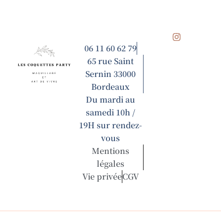
I
n
06 11 60 62 79
s
65 rue Saint
t
a
Sernin 33000
g
Bordeaux
r
a
Du mardi au
m
samedi 10h /
19H sur rendez-
vous
Mentions
légales
Vie privée
CGV