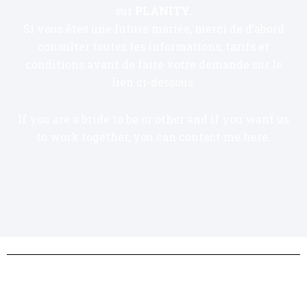
sur
PLANITY
.
Si vous êtes une future mariée, merci de d’abord
consulter toutes les informations, tarifs et
conditions avant de faire votre demande sur le
lien ci-dessous.
If you are a bride to be or other and if you want us
to work together, you can contact me here.