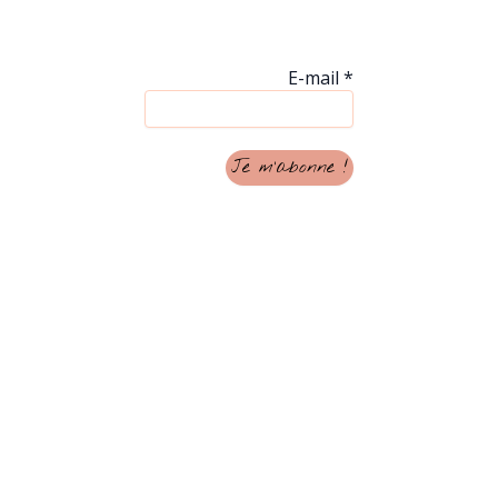
E-mail
*
Inscrivez vous à la
newsletter afin d'être au
courant des nouveautés à
la boutique, les
informations importantes
et les événements à venir