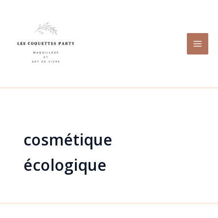
Aller
au
contenu
cosmétique
écologique