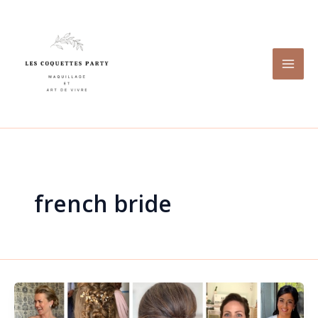
Aller
au
contenu
french bride