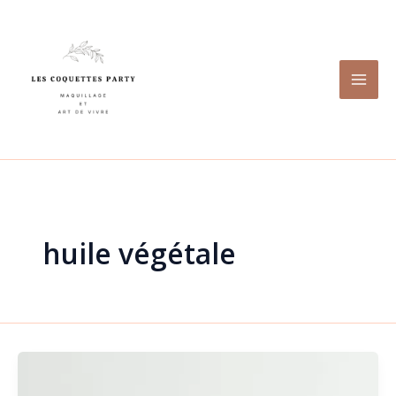
Aller
au
contenu
huile végétale