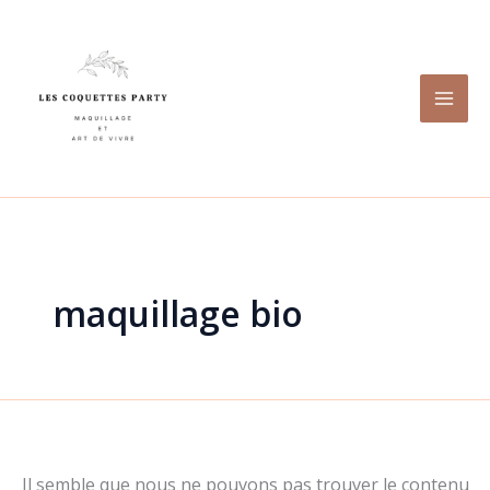
Rechercher :
Aller
au
contenu
maquillage bio
Il semble que nous ne pouvons pas trouver le contenu