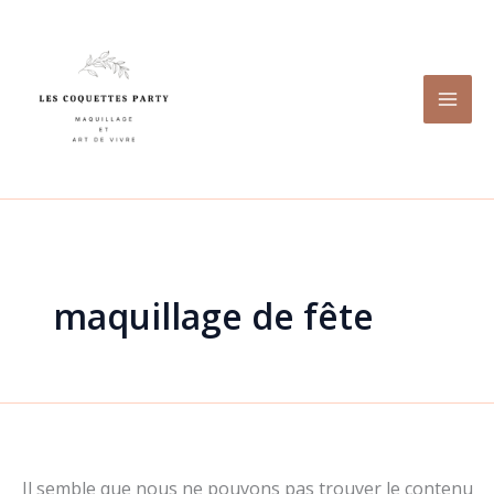
Rechercher :
Aller
au
contenu
maquillage de fête
Il semble que nous ne pouvons pas trouver le contenu