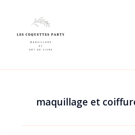
Aller
au
contenu
maquillage et coiffur