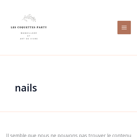
Rechercher :
Aller
au
contenu
nails
Il semble que nous ne pouvons pas trouver le contenu