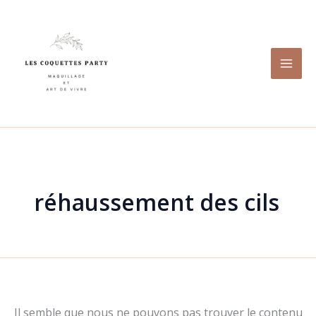
Rechercher :
Aller
au
contenu
réhaussement des cils
Il semble que nous ne pouvons pas trouver le contenu