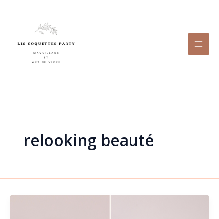
Aller
au
contenu
relooking beauté