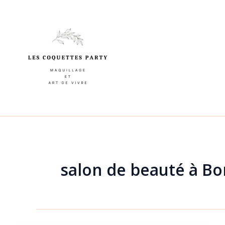
Aller
au
contenu
salon de beauté à B