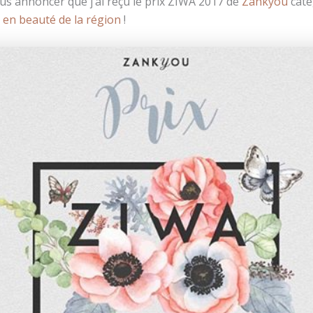
vous annoncer que j’ai reçu le prix ZIWA 2017 de
Zankyou
caté
 en beauté de la région
!