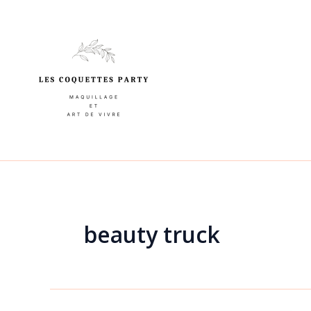
Aller
au
contenu
beauty truck